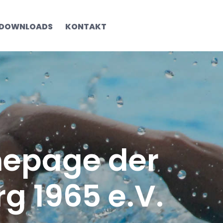
DOWNLOADS
KONTAKT
e­page der
g 1965 e.V.