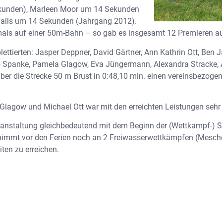
kunden), Marleen Moor um 14 Sekunden
falls um 14 Sekunden (Jahrgang 2012).
stmals auf einer 50m-Bahn – so gab es insgesamt 12 Premieren 
ttierten: Jasper Deppner, David Gärtner, Ann Kathrin Ott, Ben 
 Spanke, Pamela Glagow, Eva Jüngermann, Alexandra Stracke, Ax
 die Strecke 50 m Brust in 0:48,10 min. einen vereinsbezoge
lagow und Michael Ott war mit den erreichten Leistungen sehr 
ranstaltung gleichbedeutend mit dem Beginn der (Wettkampf-
nimmt vor den Ferien noch an 2 Freiwasserwettkämpfen (Mesched
ten zu erreichen.